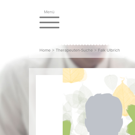
Menü
Home
>
Therapeuten-Suche
>
Falk Ulbrich