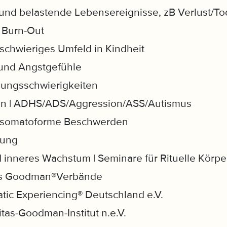
nd belastende Lebensereignisse, zB Verlust/To
 Burn-Out
schwieriges Umfeld in Kindheit
und Angstgefühle
ungsschwierigkeiten
iten | ADHS/ADS/Aggression/ASS/Autismus
 somatoforme Beschwerden
lung
d inneres Wachstum | Seminare für Rituelle Körp
itas Goodman®Verbände
tic Experiencing® Deutschland e.V.
itas-Goodman-Institut n.e.V.