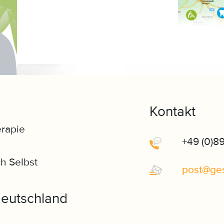
Kontakt
erapie
+49 (0)8
h Selbst
post
@
ge
eutschland