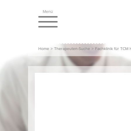
Menü
Home
>
Therapeuten-Suche
>
Fachklinik für TCM