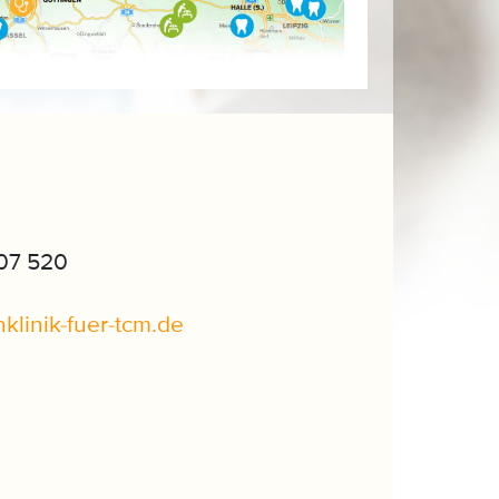
07 520
hklinik-fuer-tcm
.
de