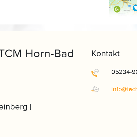
r TCM Horn-Bad
Kontakt
05234-9
info
@
fac
inberg |