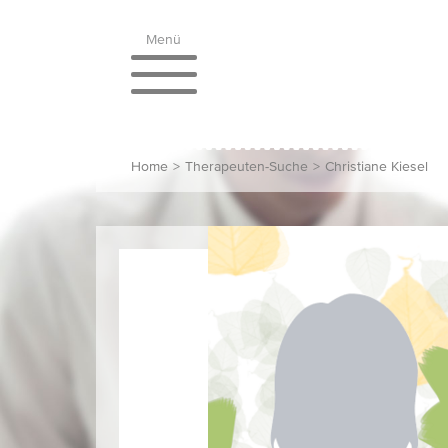
Menü
Home
>
Therapeuten-Suche
>
Christiane Kiesel