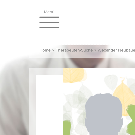
Menü
Home
>
Therapeuten-Suche
>
Alexander Neubaue