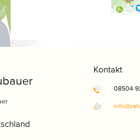
Kontakt
ubauer
08504-9
uer
info
@
zah
tschland