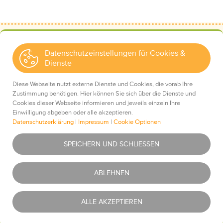
Datenschutzeinstellungen für Cookies &
Dienste
Kontakt
Wir über uns
Diese Webseite nutzt externe Dienste und Cookies, die vorab Ihre
Mediadaten
Zustimmung benötigen. Hier können Sie sich über die Dienste und
Cookies dieser Webseite informieren und jeweils einzeln Ihre
Einwilligung abgeben oder alle akzeptieren.
Datenschutzerklärung
|
Impressum
|
Cookie Optionen
Impressum
Essentiell
Was ist das?
SPEICHERN UND SCHLIESSEN
Datenschutz
AGBs
Youtube
Was ist das?
ABLEHNEN
Haftungsausschluss
Newsletter
Google Maps
Was ist das?
ALLE AKZEPTIEREN