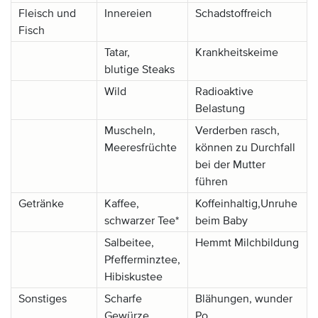
Fleisch und
Innereien
Schadstoffreich
Fisch
Tatar,
Krankheitskeime
blutige Steaks
Wild
Radioaktive
Belastung
Muscheln,
Verderben rasch,
Meeresfrüchte
können zu Durchfall
bei der Mutter
führen
Getränke
Kaffee,
Koffeinhaltig,Unruhe
schwarzer Tee*
beim Baby
Salbeitee,
Hemmt Milchbildung
Pfefferminztee,
Hibiskustee
Sonstiges
Scharfe
Blähungen, wunder
Gewürze,
Po