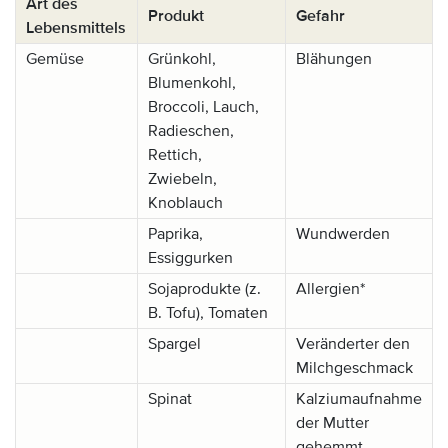
Art des
Produkt
Gefahr
Lebensmittels
Gemüse
Grünkohl,
Blähungen
Blumenkohl,
Broccoli, Lauch,
Radieschen,
Rettich,
Zwiebeln,
Knoblauch
Paprika,
Wundwerden
Essiggurken
Sojaprodukte (z.
Allergien*
B. Tofu), Tomaten
Spargel
Veränderter den
Milchgeschmack
Spinat
Kalziumaufnahme
der Mutter
gehemmt