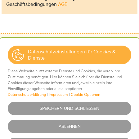
Geschäftsbedingungen
AGB
Datenschutzeinstellungen für Cookies &
Dienste
Kontakt
Wir über uns
Diese Webseite nutzt externe Dienste und Cookies, die vorab Ihre
Mediadaten
Zustimmung benötigen. Hier können Sie sich über die Dienste und
Cookies dieser Webseite informieren und jeweils einzeln Ihre
Einwilligung abgeben oder alle akzeptieren.
Datenschutzerklärung
|
Impressum
|
Cookie Optionen
Impressum
Essentiell
Was ist das?
SPEICHERN UND SCHLIESSEN
Datenschutz
AGBs
Youtube
Was ist das?
ABLEHNEN
Haftungsausschluss
Newsletter