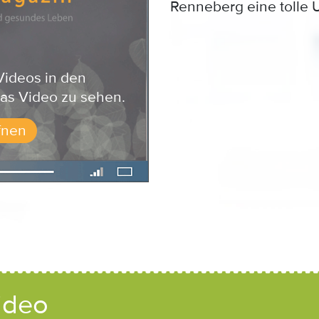
Renneberg eine tolle
Videos in den
as Video zu sehen.
fnen
ideo