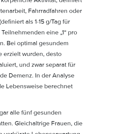
örperliche Aktivität, definiert
enarbeit, Fahrradfahren oder
finiert als 1-15 g/Tag für
e Teilnehmenden eine „1“ pro
ten. Bei optimal gesundem
 erzielt wurden, desto
uiert, und zwar separat für
nde Demenz. In der Analyse
nde Lebensweise berechnet
ogar alle fünf gesunden
en. Gleichaltrige Frauen, die