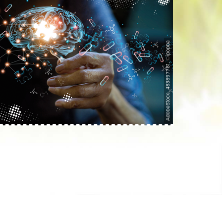
AdobeStock, 483897781, ©ipopba