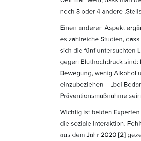
weil man weiß, dass man di
noch 3 oder 4 andere ‚Stel
Einen anderen Aspekt ergänz
es zahlreiche Studien, das
sich die fünf untersuchten 
gegen Bluthochdruck sind: 
Bewegung, wenig Alkohol und
einzubeziehen – „bei Beda
Präventionsmaßnahme sein
Wichtig ist beiden Experte
die soziale Interaktion. Feh
aus dem Jahr 2020
[2]
gezei