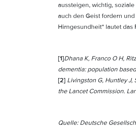
aussteigen, wichtig, sozial
auch den Geist fordern und t
Hirngesundheit“ lautet das Fa
[1]
Dhana K, Franco O H, Ritz 
dementia: population based
[2]
Livingston G, Huntley J,
the Lancet Commission. Lan
Quelle: Deutsche Gesellscha