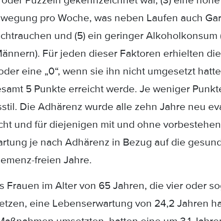
 oder Puzzeln gekennzeichnet war, (3) eine hohe k
ewegung pro Woche, was neben Laufen auch Gart
htrauchen und (5) ein geringer Alkoholkonsum (de
ännern). Für jeden dieser Faktoren erhielten di
 oder eine „0“, wenn sie ihn nicht umgesetzt hat
samt 5 Punkte erreicht werde. Je weniger Punkte
il. Die Adhärenz wurde alle zehn Jahre neu eval
cht und für diejenigen mit und ohne vorbestehe
rtung je nach Adhärenz in Bezug auf die gesu
emenz-freien Jahre.
ss Frauen im Alter von 65 Jahren, die vier oder s
en, eine Lebenserwartung von 24,2 Jahren hatt