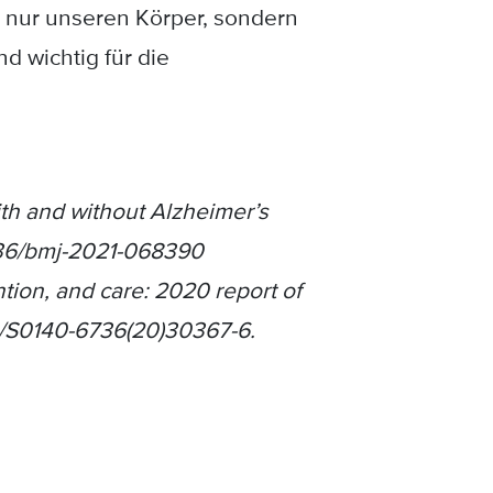
ht nur unseren Körper, sondern
d wichtig für die
ith and without Alzheimer’s
136/bmj-2021-068390
tion, and care: 2020 report of
6/S0140-6736(20)30367-6.