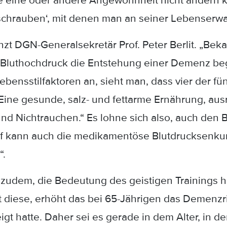
e eine oder andere Angewohnheit nicht ändern 
lschrauben‘, mit denen man an seiner Lebenserw
t DGN-Generalsekretär Prof. Peter Berlit. „Bekan
s Bluthochdruck die Entstehung einer Demenz b
Lebensstilfaktoren an, sieht man, dass vier der
Eine gesunde, salz- und fettarme Ernährung, aus
 Nichtrauchen.“ Es lohne sich also, auch den Bl
rf kann auch die medikamentöse Blutdrucksenkun
“.
n zudem, die Bedeutung des geistigen Trainings
lt diese, erhöht das bei 65-Jährigen das Demenzri
gt hatte. Daher sei es gerade in dem Alter, in 