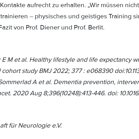
e Kontakte aufrecht zu erhalten. „Wir müssen nic
rainieren – physisches und geistiges Training sin
zit von Prof. Diener und Prof. Berlit.
E M et al. Healthy lifestyle and life expectancy w
 cohort study BMJ 2022; 377 : e068390 doi:10.1
 Sommerlad A et al. Dementia prevention, interven
cet. 2020 Aug 8;396(10248):413-446. doi: 10.101
ft für Neurologie e.V.