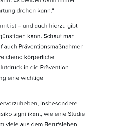
kann. Es bleiben dann immer
artung drehen kann.“
nt ist – und auch hierzu gibt
egünstigen kann. Schaut man
 fünf auch Präventionsmaßnahmen
reichend körperliche
utdruck in die Prävention
g eine wichtige
 hervorzuheben, insbesondere
siko signifikant, wie eine Studie
dem viele aus dem Berufsleben